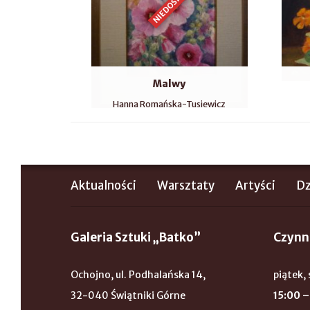
NIEDOSTĘPNY
Malwy
Hanna Romańska-Tusiewicz
Aktualności
Warsztaty
Artyści
Dz
Galeria Sztuki „Batko”
Czynn
Ochojno, ul. Podhalańska 14,
piątek, 
32-040 Świątniki Górne
15:00 –