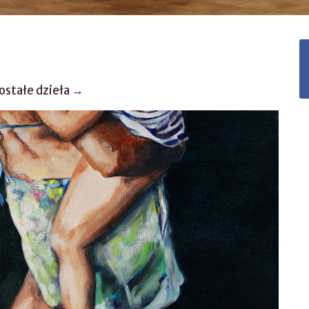
ostałe dzieła →