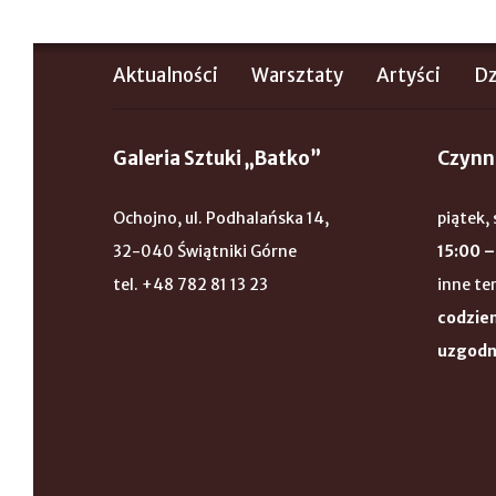
Aktualności
Warsztaty
Artyści
Dz
Galeria Sztuki „Batko”
Czynn
Ochojno, ul. Podhalańska 14,
piątek, 
32-040 Świątniki Górne
15:00 –
tel. +48 782 81 13 23
inne te
codzien
uzgodn