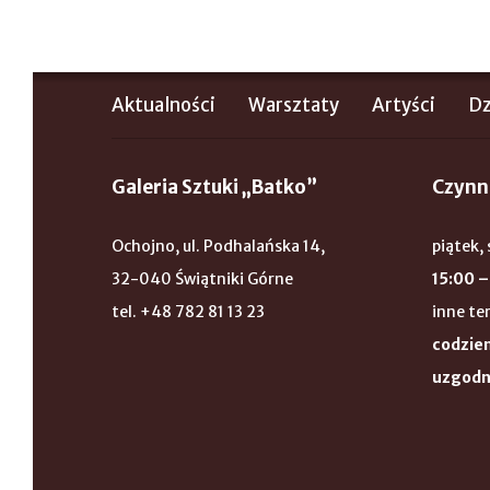
Aktualności
Warsztaty
Artyści
Dz
Galeria Sztuki „Batko”
Czynn
Ochojno, ul. Podhalańska 14,
piątek, 
32-040 Świątniki Górne
15:00 –
tel. +48 782 81 13 23
inne te
codzien
uzgodn