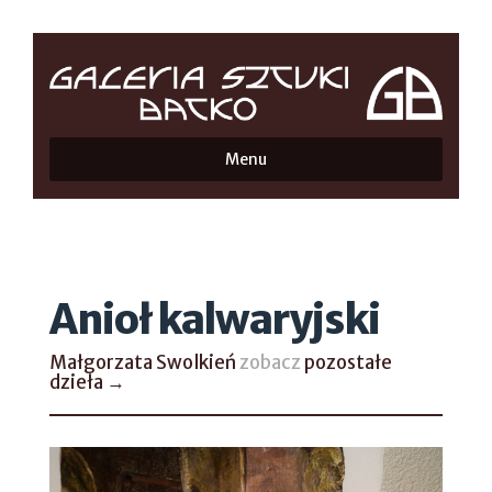
Menu
Anioł kalwaryjski
Małgorzata Swolkień
zobacz
pozostałe
dzieła →