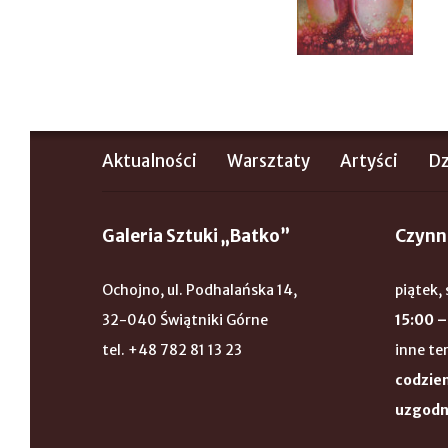
Aktualności
Warsztaty
Artyści
Dz
Galeria Sztuki „Batko”
Czynn
Ochojno, ul. Podhalańska 14,
piątek, 
32-040 Świątniki Górne
15:00 –
tel. +48 782 81 13 23
inne te
codzien
uzgodn