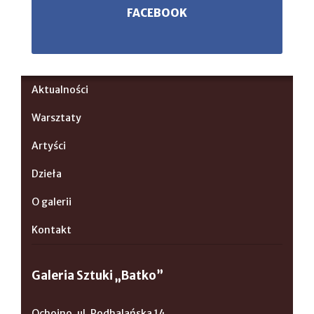
FACEBOOK
Aktualności
Warsztaty
Artyści
Dzieła
O galerii
Kontakt
Galeria Sztuki „Batko”
Ochojno, ul. Podhalańska 14,