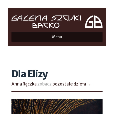
Menu
Dla Elizy
Anna Rączka
zobacz
pozostałe dzieła →