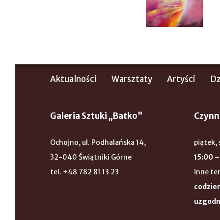
Aktualności
Warsztaty
Artyści
Dz
Galeria Sztuki „Batko”
Czynn
Ochojno, ul. Podhalańska 14,
piątek, 
32-040 Świątniki Górne
15:00 –
tel. +48 782 81 13 23
inne te
codzien
uzgodn