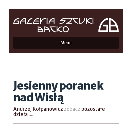
Menu
Jesienny poranek
nad Wisłą
Andrzej Kołpanowicz
zobacz
pozostałe
dzieła →