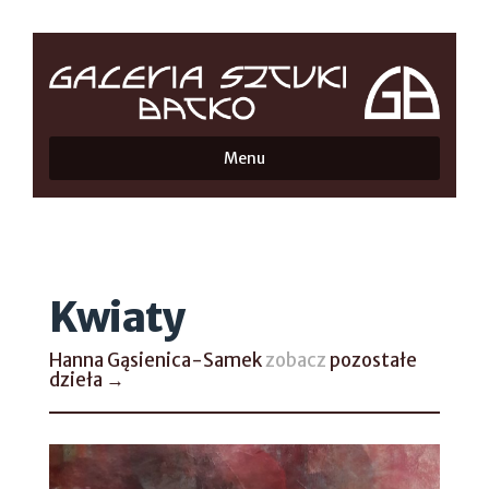
Menu
Kwiaty
Hanna Gąsienica-Samek
zobacz
pozostałe
dzieła →