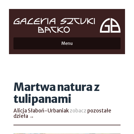
Menu
Martwa natura z
tulipanami
Alicja Słaboń-Urbaniak
zobacz
pozostałe
dzieła →