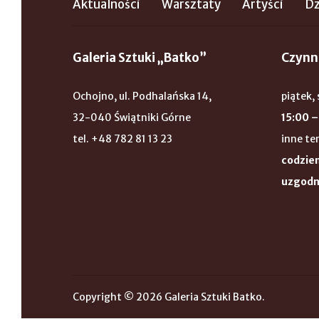
Aktualności
Warsztaty
Artyści
Dz
Galeria Sztuki „Batko”
Czynn
Ochojno, ul. Podhalańska 14,
piątek, 
32-040 Świątniki Górne
15:00 –
tel. +48 782 81 13 23
inne te
codzien
uzgodn
Copyright © 2026 Galeria Sztuki Batko.