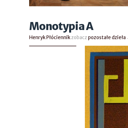
Monotypia A
Henryk Płóciennik
zobacz
pozostałe dzieła