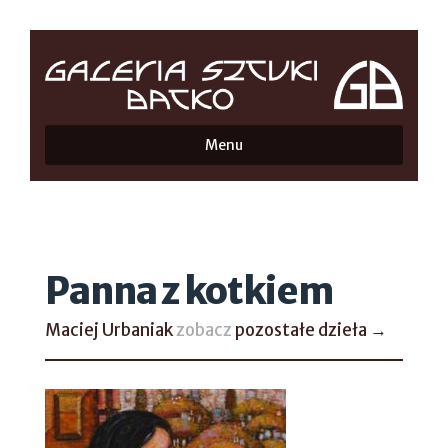
Menu
Panna z kotkiem
Maciej Urbaniak
zobacz
pozostałe dzieła →