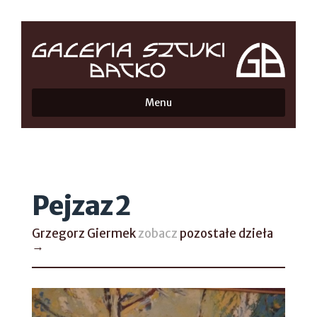
Menu
Pejzaz 2
Grzegorz Giermek
zobacz
pozostałe dzieła
→