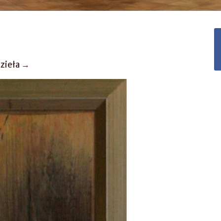
dzieła →