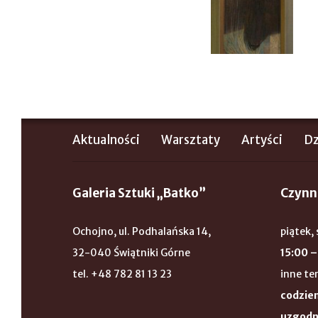
Aktualności
Warsztaty
Artyści
Dz
Galeria Sztuki „Batko”
Czynn
Ochojno, ul. Podhalańska 14,
piątek, 
32-040 Świątniki Górne
15:00 –
tel. +48 782 81 13 23
inne te
codzien
uzgodn