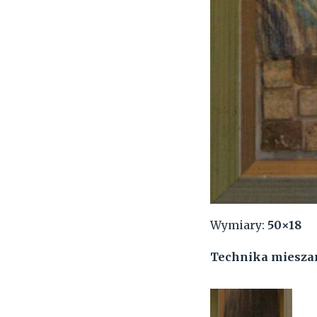
Wymiary:
50×18
Technika miesza