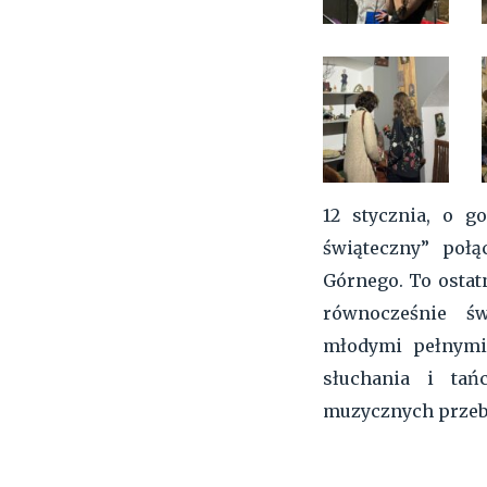
12 stycznia, o g
świąteczny” poł
Górnego. To ostatn
równocześnie ś
młodymi pełnymi
słuchania i tańc
muzycznych przebo