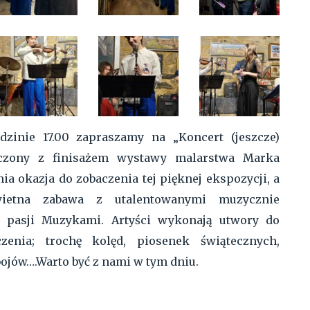
odzinie 17.00 zapraszamy na „Koncert (jeszcze)
ączony z finisażem wystawy malarstwa Marka
ia okazja do zobaczenia tej pięknej ekspozycji, a
wietna zabawa z utalentowanymi muzycznie
 pasji Muzykami. Artyści wykonają utwory do
zenia; trochę kolęd, piosenek świątecznych,
jów….Warto być z nami w tym dniu.