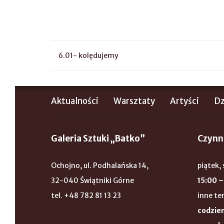
6.01- kolędujemy
Aktualności
Warsztaty
Artyści
Dz
Galeria Sztuki „Batko”
Czynn
Ochojno, ul. Podhalańska 14,
piątek, 
32-040 Świątniki Górne
15:00 –
tel. +48 782 81 13 23
inne te
codzien