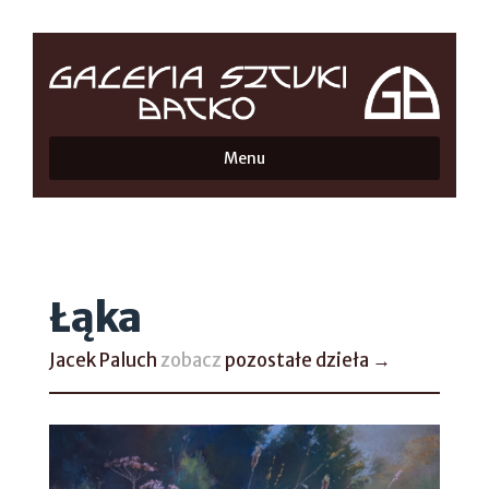
Menu
Łąka
Jacek Paluch
zobacz
pozostałe dzieła →