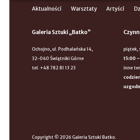
Aktualności
Warsztaty
Artyści
Dz
Galeria Sztuki „Batko”
Czynn
Ochojno, ul. Podhalańska 14,
piątek, 
32-040 Świątniki Górne
15:00 –
tel. +48 782 81 13 23
inne te
codzien
uzgodn
Copyright © 2026 Galeria Sztuki Batko.