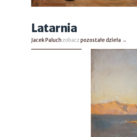
Latarnia
Jacek Paluch
zobacz
pozostałe dzieła →