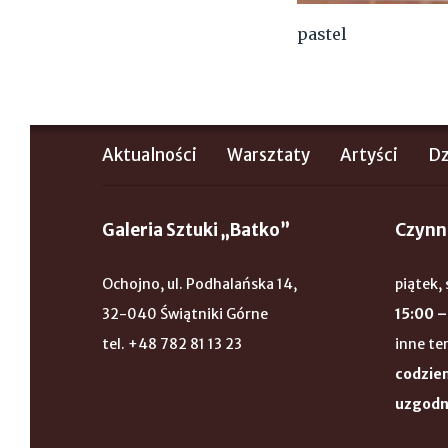
pastel
Aktualności
Warsztaty
Artyści
Dz
Galeria Sztuki „Batko”
Czynn
Ochojno, ul. Podhalańska 14,
piątek, 
32-040 Świątniki Górne
15:00 –
tel. +48 782 81 13 23
inne te
codzien
uzgodn