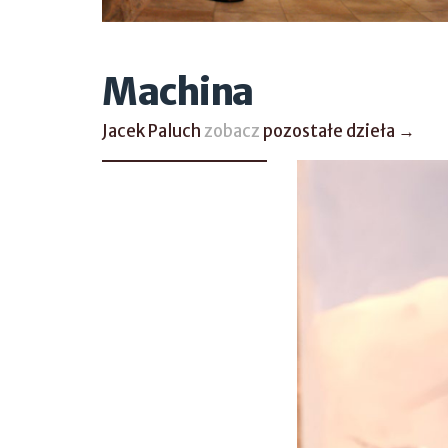
Machina
Jacek Paluch
zobacz
pozostałe dzieła →