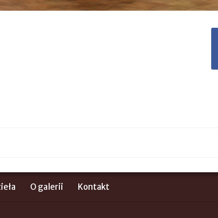
ieła
O galerii
Kontakt