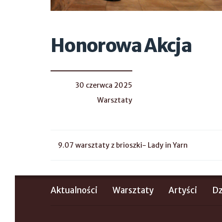
Honorowa Akcja
30 czerwca 2025
Warsztaty
9.07 warsztaty z brioszki- Lady in Yarn
Aktualności
Warsztaty
Artyści
Dz