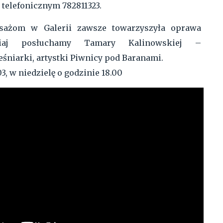
 telefonicznym 782811323.
sażom w Galerii zawsze towarzyszyła oprawa
siaj posłuchamy Tamary Kalinowskiej –
eśniarki, artystki Piwnicy pod Baranami.
, w niedzielę o godzinie 18.00