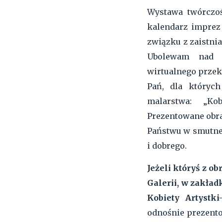
Wystawa twórczoś
kalendarz imprez
związku z zaistnia
Ubolewam nad t
wirtualnego przek
Pań, dla któryc
malarstwa: „Ko
Prezentowane obra
Państwu w smutnej
i dobrego.
Jeżeli któryś z o
Galerii, w zakładk
Kobiety Artystki
odnośnie prezento