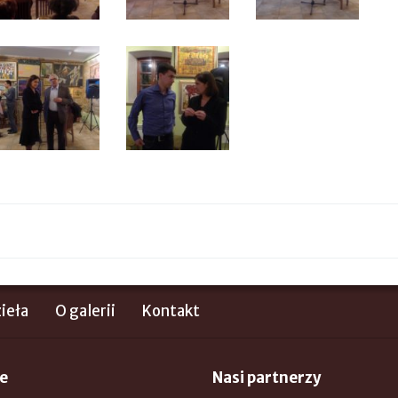
ieła
O galerii
Kontakt
e
Nasi partnerzy