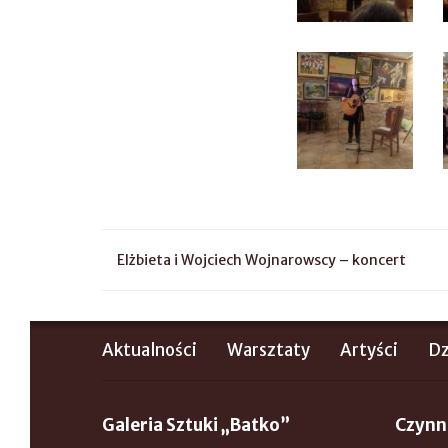
Elżbieta i Wojciech Wojnarowscy – koncert
Aktualności
Warsztaty
Artyści
Dz
Galeria Sztuki „Batko”
Czynn