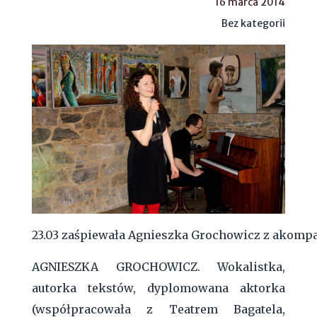
16 marca 2014
Bez kategorii
23.03 zaśpiewała Agnieszka Grochowicz
z akompa
AGNIESZKA GROCHOWICZ.
Wokalistka,
autorka tekstów, dyplomowana aktorka
(współpracowała z Teatrem Bagatela,