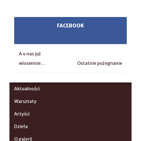
FACEBOOK
A u nas już
wiosennie…
Ostatnie pożegnanie
Aktualności
Warsztaty
Artyści
Dzieła
O galerii