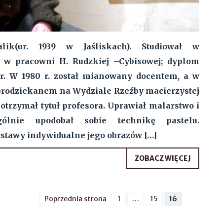
alik(ur. 1939 w Jaśliskach). Studiował w
 w pracowni H. Rudzkiej –Cybisowej; dyplom
r. W 1980 r. został mianowany docentem, a w
 prodziekanem na Wydziale Rzeźby macierzystej
. otrzymał tytuł profesora. Uprawiał malarstwo i
gólnie upodobał sobie technikę pastelu.
stawy indywidualne jego obrazów […]
ZOBACZ WIĘCEJ
Poprzednia strona
1
…
15
16