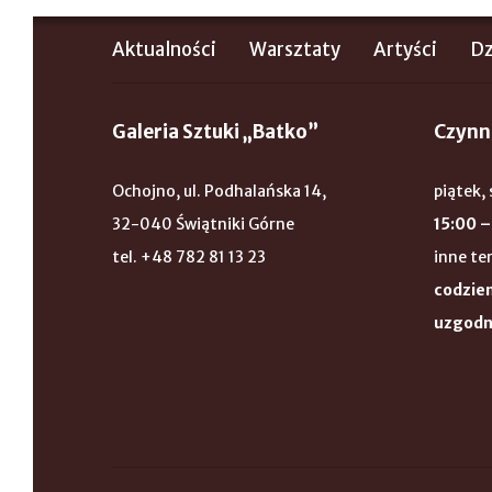
Aktualności
Warsztaty
Artyści
Dz
Galeria Sztuki „Batko”
Czynn
Ochojno, ul. Podhalańska 14,
piątek, 
32-040 Świątniki Górne
15:00 –
tel. +48 782 81 13 23
inne te
codzien
uzgodn